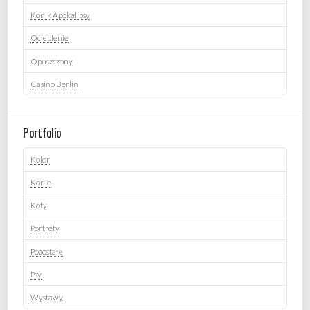
Konik Apokalipsy
Ocieplenie
Opuszczony
Casino Berlin
Portfolio
Kolor
Konie
Koty
Portrety
Pozostałe
Psy
Wystawy