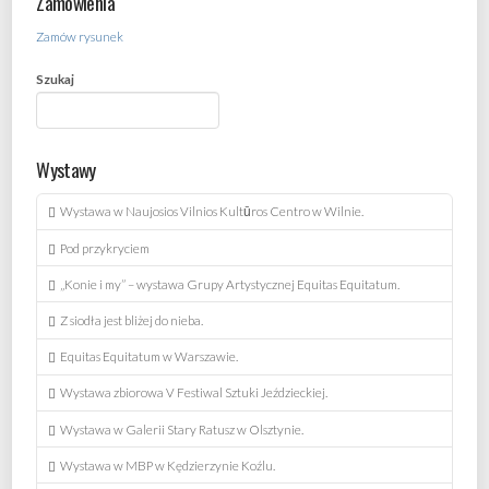
Zamówienia
Zamów rysunek
Szukaj
Wystawy
Wystawa w Naujosios Vilnios Kultūros Centro w Wilnie.
Pod przykryciem
„Konie i my” – wystawa Grupy Artystycznej Equitas Equitatum.
Z siodła jest bliżej do nieba.
Equitas Equitatum w Warszawie.
Wystawa zbiorowa V Festiwal Sztuki Jeździeckiej.
Wystawa w Galerii Stary Ratusz w Olsztynie.
Wystawa w MBP w Kędzierzynie Koźlu.