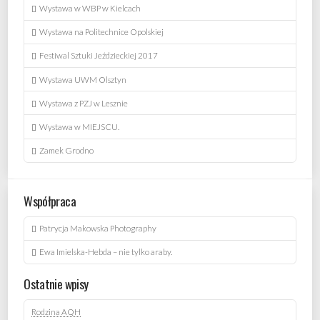
Wystawa w WBP w Kielcach
Wystawa na Politechnice Opolskiej
Festiwal Sztuki Jeździeckiej 2017
Wystawa UWM Olsztyn
Wystawa z PZJ w Lesznie
Wystawa w MIEJSCU.
Zamek Grodno
Współpraca
Patrycja Makowska Photography
Ewa Imielska-Hebda – nie tylko araby.
Ostatnie wpisy
Rodzina AQH