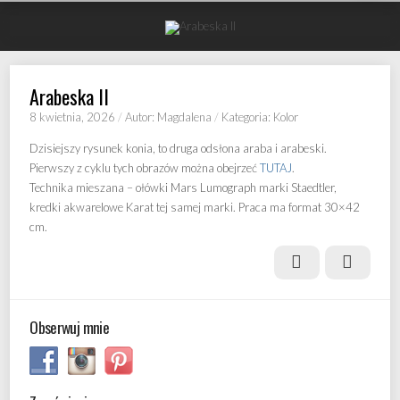
Arabeska II
8 kwietnia, 2026
/
Autor: Magdalena
/
Kategoria: Kolor
Dzisiejszy rysunek konia, to druga odsłona araba i arabeski.
Pierwszy z cyklu tych obrazów można obejrzeć
TUTAJ
.
Technika mieszana – ołówki Mars Lumograph marki Staedtler,
kredki akwarelowe Karat tej samej marki. Praca ma format 30×42
cm.
Prev
Next
Obserwuj mnie