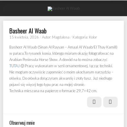
Basheer Al Waab
15 kwietnia, 2026
/
Autor: Magdalena
/
Kategoria: Kolor
Basheer Al Waab (Sinan Al Rayyan – Amaal Al Waab/El Thay Kamill)
w pałacu.To rysunek konia, którego miałam okazję fotografować na
Arabian Peninsula Horse Show. A dowód na to można zobaczyć
TUTAJ
🙂 Pracę wykonałam w serii ornamentowej, łącząc techniki.
Nie mogłam oczywiście zapomnieć o moim ukochanym narzędziu –
ołówku. Do ołówka dołączyłam akwarelę i złoty tusz. Już niedługo
pojawi się więcej tego typu prac na mojej stronie.
Technika mieszana na papierze o formacie 29,7×42 cm.
Prev
Next
Obserwuj mnie