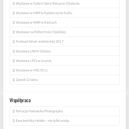
Wystawa w Galerii Stary Ratusz w Olsztynie.
Wystawa w MBP w Kędzierzynie Koźlu.
Wystawa w WBP w Kielcach
Wystawa na Politechnice Opolskiej
Festiwal Sztuki Jeździeckiej 2017
Wystawa UWM Olsztyn
Wystawa z PZJ w Lesznie
Wystawa w MIEJSCU.
Zamek Grodno
Współpraca
Patrycja Makowska Photography
Ewa Imielska-Hebda – nie tylko araby.