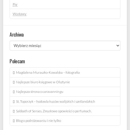
Psy
Wystawy
Archiwa
Archiwa
Polecam
Magdalena Muraszko-Kowalska – fotografia
Najlepsze biuro księgowe w Olsztynie
Najlepsza strona o caravanningu
St. Toporzyk – hodowla kuców walijskich i szetlandzkich
Sabbath of Senses. Zmysłowe opowieści o perfumach.
Blog o podróżowaniu i nie tylko