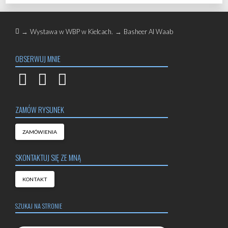
Home
→
Wystawa w WBP w Kielcach.
→
Basheer Al Waab
OBSERWUJ MNIE
ZAMÓW RYSUNEK
ZAMÓWIENIA
SKONTAKTUJ SIĘ ZE MNĄ
KONTAKT
SZUKAJ NA STRONIE