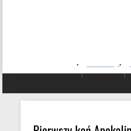
STRONA GŁÓWNA
Pierwszy koń Apokali