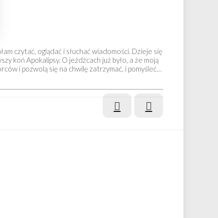
ałam czytać, oglądać i słuchać wiadomości. Dzieje się
szy koń Apokalipsy. O jeźdźcach już było, a że moją
rców i pozwolą się na chwilę zatrzymać, i pomyśleć…
Prev
Next