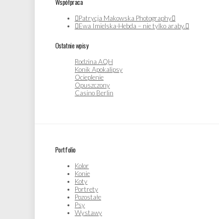
Współpraca
Patrycja Makowska Photography
Ewa Imielska-Hebda – nie tylko araby.
Ostatnie wpisy
Rodzina AQH
Konik Apokalipsy
Ocieplenie
Opuszczony
Casino Berlin
Portfolio
Kolor
Konie
Koty
Portrety
Pozostałe
Psy
Wystawy