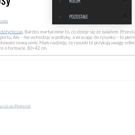
KOLOR
POZOSTAŁE
onie
ż dotychczas
. Bardzo martwi mnie to, co dzieje się ze światem. Przest
portu. Ale – nie wchodząc w politykę, a wracając do rysunku – to pierw
kowało nową serię. Mam nadzieję, że rysunki te przykują uwagę odbio
ze o formacie 30×42 cm.