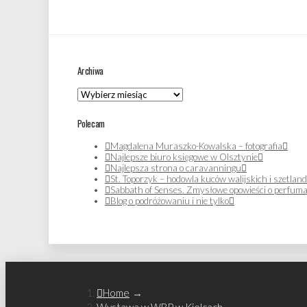
Archiwa
Archiwa
Polecam
Magdalena Muraszko-Kowalska – fotografia
Najlepsze biuro księgowe w Olsztynie
Najlepsza strona o caravanningu
St. Toporzyk – hodowla kuców walijskich i szetlan
Sabbath of Senses. Zmysłowe opowieści o perfuma
Blog o podróżowaniu i nie tylko
Home
→
Wystawa w WBP w Kielcach.
→