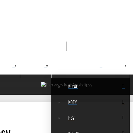
Najlepsze rysunki koni
O MNIE
WYSTAWY
PORTFOLIO
KONIE
KOTY
PSY
psy