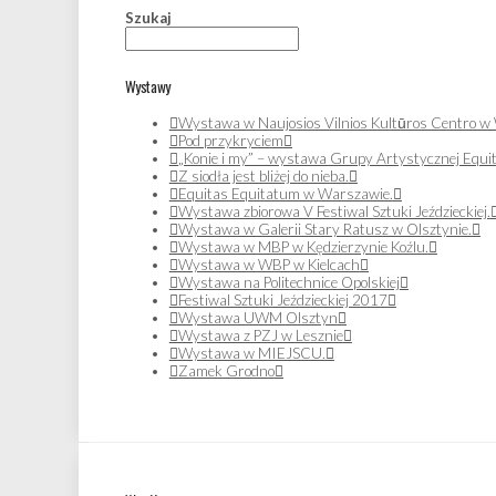
Szukaj
Wystawy
Wystawa w Naujosios Vilnios Kultūros Centro w 
Pod przykryciem
„Konie i my” – wystawa Grupy Artystycznej Equi
Z siodła jest bliżej do nieba.
Equitas Equitatum w Warszawie.
Wystawa zbiorowa V Festiwal Sztuki Jeździeckiej.
Wystawa w Galerii Stary Ratusz w Olsztynie.
Wystawa w MBP w Kędzierzynie Koźlu.
Wystawa w WBP w Kielcach
Wystawa na Politechnice Opolskiej
Festiwal Sztuki Jeździeckiej 2017
Wystawa UWM Olsztyn
Wystawa z PZJ w Lesznie
Wystawa w MIEJSCU.
Zamek Grodno